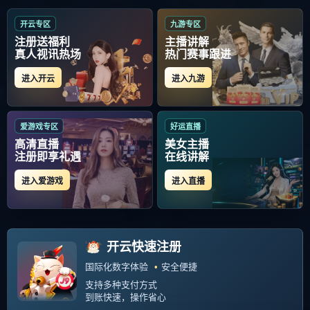
KAIYUN SPORTS
KAIYUN SPORTS
开云体育(kaiyun)中国官方网站-kaiyun登录入口
开云体育(kaiyun)中国官方网站-kaiyun登录入口
开云赛事集团-v6.2.5 版本 · 2025年5月12日
开云体育入口-王者归来！德约科维奇惊险逆转，尤文图斯主场沸腾
2026-05-12
2026-05-12