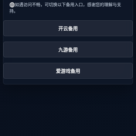
双手...
258
2026-05-12
kaiyun-德罗巴与纳达尔的巴塞罗那40分钟双线决战，一念
定胜负
那是一个注定被载入史册的夜晚，巴塞罗那的天空被两场截然不同
却同样惊心动魄的战斗点燃——一边是足球场上德罗巴的铁血冲
锋，一...
272
2026-05-12