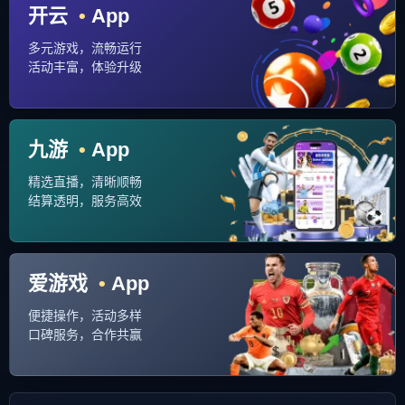
联逆境挑战极限
在竞技体育的世界里，总有那么一些瞬间，让观众热血沸腾，让对
手脊背发凉，昨夜今晨，两个截然不同的赛场同时传来震撼消息
——电...
288
2026-05-12
开云体育下载-瑞士奇迹！萨拉赫争议夺冠，战术变革引爆
热议
当终场哨声响起,瑞士队替补席上的球员们疯狂冲向场内，而所有
人寻找的中心人物——穆罕默德·萨拉赫，却平静地跪在场中央，