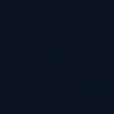
开云体育下载-梅西三赛季
开云APP-Scout复出首战
降维打击，澳大利亚球迷
绝杀，TL主场沸腾！
集体起立致敬，见证传奇
当终场哨声在悉尼体育场响
阔别赛场数月的Scout,终于
的沸腾之夜
起，比分牌上的数字早已不
回来了。 今夜，TL竞技场
再重要，看台上，数千...
座无虚席，...
阅读全文
阅读全文