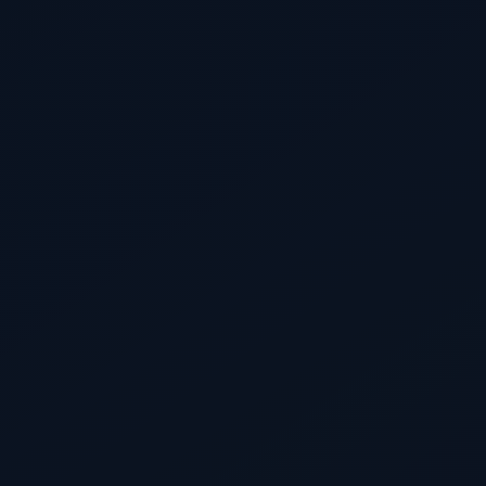
，
篮
。