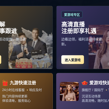
新闻资讯
案例分享
产品展示
关于我们
圣地！莱万多夫斯基压哨绝杀湖人，全场沸腾
128
2026-06-02 14:09:30
比赛吗？
上的
开云
数字一秒一秒地流逝，那个穿着紫金战袍的身影，用
万多夫斯基，这个在绿茵场上杀伐四方的波兰神锋，在篮球
比赛。