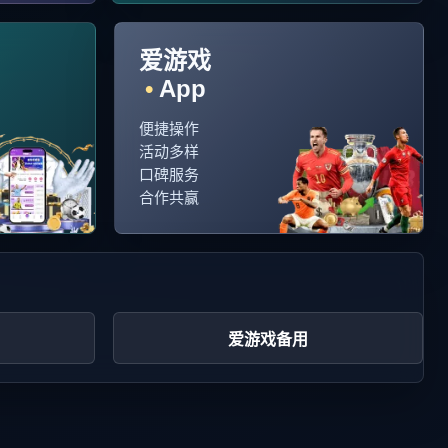
开云赛事集团-v6.2.5 版本 · 2025年5
4
月12日
成
kaiyun-德罗巴与纳达尔的巴塞罗那40
5
分钟双线决战，一念定胜负
万
开云体育入口-王者归来！德约科维
6
奇惊险逆转，尤文图斯主场沸腾
开云体育下载-库里三分绝杀，梅西
7
志
补时救主，双星闪耀，胜负难料之
格
夜！
员
开云体育下载-瑞士奇迹！萨拉赫争
8
议夺冠，战术变革引爆热议
最新文章