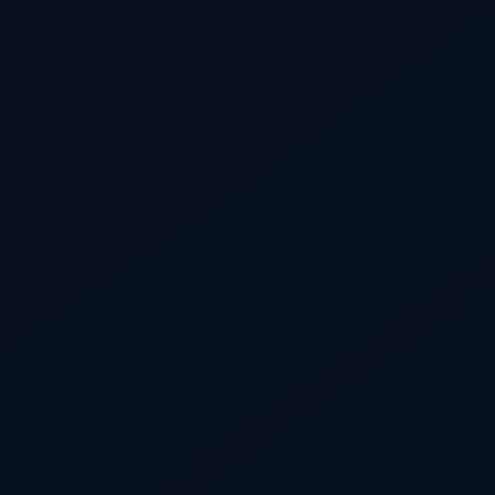
最后24秒的奇迹
比赛进入第四节最后时刻,湖人队依然领先
获胜，又期待着某种奇迹的发生。
湖人队的进攻回合,詹姆斯持球，试图消耗
选择了三分出手，皮球弹筐而出，浓眉哥抢下进
跨界队抢下防守篮板,快速推进到前场，时间
莱万多夫斯基在左侧45度角接球,面对防
球中的凌空抽射动作，用左脚外脚背狠狠抽向皮
过一条诡异的弧线后，准确地落入了篮筐的中心
计时器归零。
绝杀引爆全场