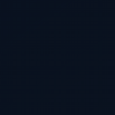
队
斯
足
划