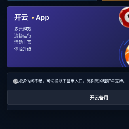
足球之神跨界降临
赛前没有人相信这场比赛会朝着这个方向发
的跨界表演队，所有人都以为这不过是一场娱乐
多夫斯基不这么认为。
当他踏上斯台普斯中心的木地板时,他眼中
首节比赛,湖人队依靠着职业篮球队员的身
性的战斧劈扣，浓眉哥的内线统治力，让现场球
不入，他的运球还不够熟练，他的投篮动作还需
惊叹不已。