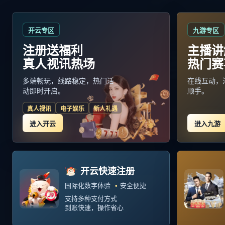
首页
首页
首页
案例分享
文章正文
开云体育下载-足球之王降临篮球
xiaomi
你
开云体育APP下载
见过这样的
开云APP
当全场灯光聚焦在斯台普斯中心,当计时器
脚匪夷所思的射门，将篮球场变成了足球场，莱
上完成了他的“绝杀时刻”。
这不是训练,这不是表演，这是真实发生的