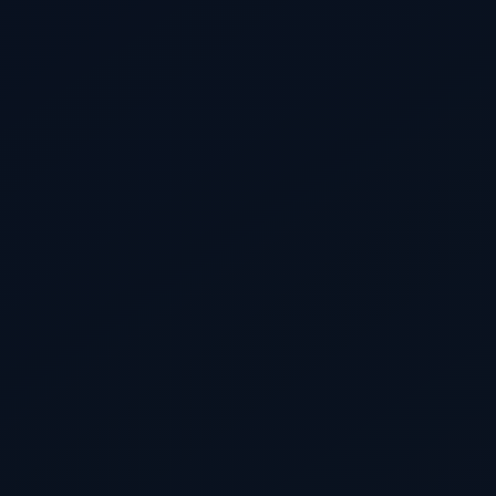
皮球入筐的那一瞬间,整个斯台普斯中心像
人抱头痛哭，有人疯狂呐喊，更多的人只是张大
莱万多夫斯基站在原地,双手握拳，仰天长
穹顶上，大屏幕不断回放着那记绝杀进球，每一
甚至湖人的球员们,包括詹姆斯在内，都走
拍莱万的肩膀，笑着摇了摇头，仿佛在说：“兄弟
场边的解说员还在用颤抖的声音分析着这记
——这在足球赛场上都是世界级的操作，更何况
跨界之王的诞生
赛后,莱万多夫斯基在接受采访时露出了标
赛都值得全力以赴，篮球和足球有很多共通之处