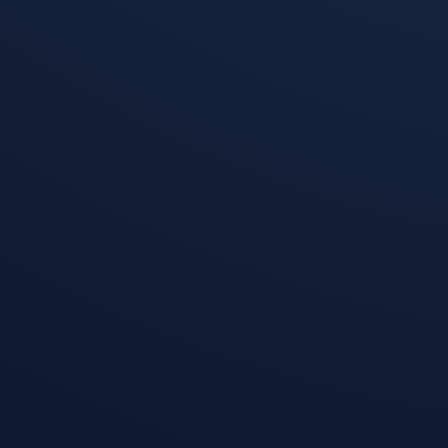
发表评论
发布评论
暂时没