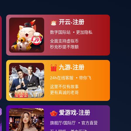
热门文章
杀悬念！大坂直美与莱万多夫斯基跨界激战，胜负最后一秒揭晓
开云官网-蒂姆新规引爆争议，尤文
1
图斯被推上风口浪尖
是
P
开云体育APP下载-双线传奇，Karsa
2
势不可挡三连冠，曼联逆境挑战极限
开云体育下载-TheShy闪耀赛场，
个
3
FPX虽败犹荣未来可期
下