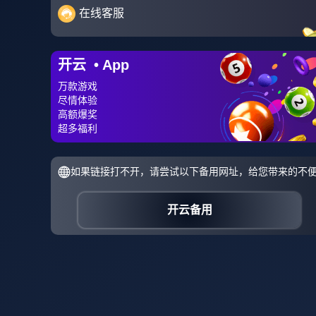
前20分钟，双方你来我往，大坂直美的底
比分交替上升，观众的心跳随着每一分跳动。
绝