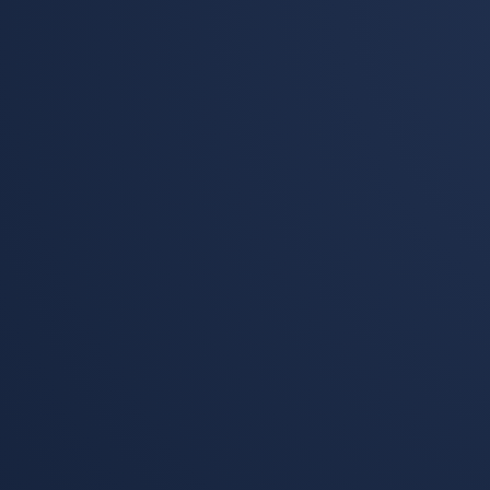
这不是一场普通的比赛，而是一场关于天赋
基与30激战MAD分钟
的疯狂，共同书写了体育
家。
版权声明：
本站文章如无特别标注，均为本站原创文
转载请注明出处：
xiaomi，如有疑问，请联系
本文地址：
https://cn-web-kyqr.com/2026/06/
分享：
上一篇:
开云官网-蒂姆赛事新规引争议，德国队爆冷成