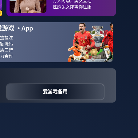
开云赛事集团-v6.2.5 版本 · 2025年5
4
月12日
，
开云体育入口-王者归来！德约科维
5
奇惊险逆转，尤文图斯主场沸腾
kaiyun-德罗巴与纳达尔的巴塞罗那40
6
分钟双线决战，一念定胜负
开云体育下载-库里三分绝杀，梅西
7
补时救主，双星闪耀，胜负难料之
夜！
开云体育下载-瑞士奇迹！萨拉赫争
8
议夺冠，战术变革引爆热议
最新文章