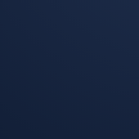
相关文章
开云官网-穆雷复出即炸裂，王者归来震
开云体育入
篮网
队战术调整
8
2026 / 08 / 06
8
2