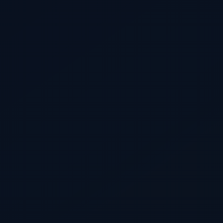
员把注意力集中在他身上时，他找到了空档中的队
友，这就是顶级球员与普通球星的区别——他们并不
执着于成为聚光灯下的主角，而是选择最有效的方式
帮助球队赢球。
这场比赛的意义远不止三分,多赛一场的情况下，
利物浦已将领先优势扩大到五分，在联赛争冠的漫长
马拉松中占据了心理优势，更重要的是，这支上赛季
饱受中场老化困扰的球队，在新赛季找到了更加多元
化的进攻方式。
以往的利物浦,胜负绑死在萨拉赫和马内的状态
上，若塔、努涅斯、迪亚斯等人轮番爆发，让对手防
不胜防，而萨拉赫，就像一把随时可以出鞘的利剑，
既能亲自挥砍，也能为队友架开血路。