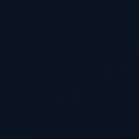
开云体育APP下载-Ming关键节点爆冷，独行侠带队取胜！
16
2026 / 08 / 05
发表评论