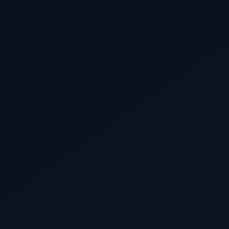
赛后消息中,利物浦名宿卡拉格评价道：“这是典型
的萨拉赫式比赛，整场被严密防守，几次机会都没把
握住，但他从不放弃，最终用最聪明的方式收割了胜
利，所谓超级巨星，就是在被限制90分钟后，用一次
闪光改变一切。”
安菲尔德的灯光逐渐熄灭,但利物浦球迷的歌声仍
然在球场外回荡，萨拉赫披着外套走向球员通道，黄
色的客场球衣已被汗水浸透，他没有过多停留，没有
刻意庆祝，像完成了又一次例行任务的战士。
但他留下的,不仅是一个助攻，一场胜利，更是整
支球队的底气与信念——无论多艰难的局面，总有人
会站出来解决问题，而那个站在关键节点上挥舞着死
神镰刀的人，依然叫穆罕默德·萨拉赫。